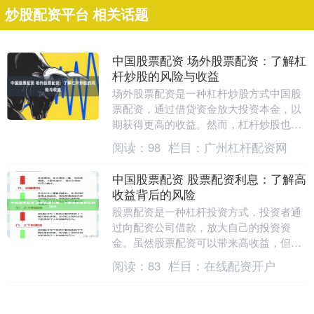
炒股配资平台 相关话题
中国股票配资 场外股票配资：了解杠
杆炒股的风险与收益
场外股票配资是一种杠杆炒股方式中国股
票配资，通过借贷资金放大投资本金，以
期获得更高的收益。然而，杠杆炒股也伴
随着较高的风险。 配资平台的优势在于，
阅读：
98
栏目：
广州杠杆配资网
它可以帮助投资....
中国股票配资 股票配资利息：了解高
收益背后的风险
股票配资是一种杠杆投资方式，投资者通
过向配资公司借款，放大自己的投资资
金。虽然股票配资可以带来高收益，但其
背后也隐藏着巨大的风险。 **TOP 1：**
阅读：
83
栏目：
在线配资开户
**某....