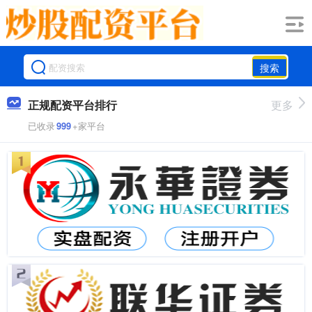
搜索
正规配资平台排行
更多
已收录
999
+家平台