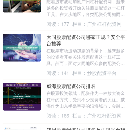
随着股市波动加剧广州杠杆配资网，越来
越多的投资者开始关注股票配资这一杠杆
工具。在大庆地区，各类配资公司如雨后
春笋般涌现，但其中鱼龙混杂，如何选择
阅读：
177
栏目：
广州杠杆配资网
正规可靠的平台成....
大同股票配资公司哪家正规？安全平
台推荐
在股票市场波动加剧的背景下，越来越多
的投资者开始关注股票配资这一杠杆工
具。然而，面对大同地区众多的配资公
司，许多投资者不禁困惑：**大同股票配
阅读：
141
栏目：
炒股配资平台
资公司哪家正规？*....
威海股票配资公司排名
在股票投资领域，配资作为一种放大资金
杠杆的方式，受到不少投资者的关注。威
海作为山东半岛重要的沿海城市，金融市
场活跃，股票配资公司也日益增多。然
阅读：
166
栏目：
广州杠杆配资网
而，面对市场上众多....
郑州股票配资公司排名及正规平台指