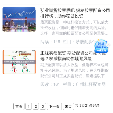
全、可靠的配资公司....
弘业期货股票股吧 揭秘股票配资公司
排行榜，助你稳健投资
股票配资是一种杠杆投资方式，可以放大
投资收益，但同时也伴随着更高的风险。
选择一家可靠的股票配资公司至关重要弘
业期货股票股吧，以确保资金安全和投资
阅读：
146
栏目：
炒股配资平台
收益。 1. *....
正规实盘配资 期货配资公司如何甄
选？权威指南助你规避风险
期货配资可以放大收益，但选择不当也可
能带来风险。为了规避风险，在选择期货
配资公司时正规实盘配资，应遵循以下权
威指南： * **放大收益：**通过杠杆作用，
阅读：
161
栏目：
广州杠杆配资网
配资专....
共
3
页
21
条记录
首页
1
2
3
下一页
末页