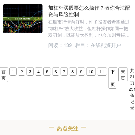
加杠杆买股票怎么操作？教你合法配
资与风险控制
在股市行情向好时，许多投资者希望通过
“加杠杆”放大收益，但杠杆操作如同一把
双刃剑，既能放大盈利，也会加剧亏损。
本文将系统讲解合法配资的操作方式与风
阅读：
139
栏目：
在线配资开户
险控制策略，帮....
共
首
1
2
3
4
5
6
7
8
9
10
11
下
末
21
页
一
页
页
页
25
条
记
录
热点关注