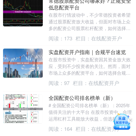
常德股票配资公司哪家好？正规安全
低息配资平台
在股市行情波动中，不少常德投资者希望
通过股票配资放大收益，但面对市场上众
多的配资公司股票杠杆配资，如何选择一
家正规、安全且利率合理的平台，成为大
阅读：
173
栏目：
在线配资开户
家最关心的问题。....
实盘配资开户指南｜合规平台速览
在股市投资中，实盘配资因其资金放大效
应，受到不少投资者的关注。然而，面对
市场上众多的配资平台，如何选择合规、
安全的渠道，是每位投资者必须重视的问
阅读：
97
栏目：
在线配资开户
题。本文为您梳理....
全国配资公司排名榜单（新）
# 全国配资公司排名榜单（新）：2025年
值得关注的十大平台 在股市投资中，合理
运用杠杆工具能放大收益，但选择一家安
全、合规的配资公司至关重要。为帮助投
阅读：
164
栏目：
在线配资开户
资者规避....