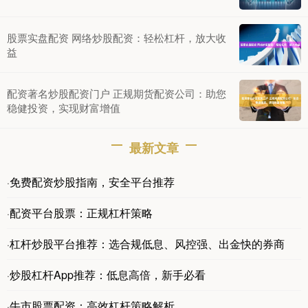
股票实盘配资 网络炒股配资：轻松杠杆，放大收
益
配资著名炒股配资门户 正规期货配资公司：助您
稳健投资，实现财富增值
最新文章
免费配资炒股指南，安全平台推荐
·
配资平台股票：正规杠杆策略
·
杠杆炒股平台推荐：选合规低息、风控强、出金快的券商
·
炒股杠杆App推荐：低息高倍，新手必看
·
牛市股票配资：高效杠杆策略解析
·