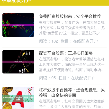
在线配资开户
免费配资炒股指南，安全平台推荐
在股市投资中，配资作为一种放大资金杠
杆的方式，吸引了众多投资者的关注。尤
其是“免费配资”这一概念，更是让不少股
民跃跃欲试。然而安全配资炒股，免费配
阅读：
182
栏目：
在线配资开户
资真的存在吗？....
配资平台股票：正规杠杆策略
在股票市场中，投资者常常希望借助杠杆
工具放大收益，而配资平台的出现为这一
需求提供了便捷通道。然而，面对市场上
良莠不齐的配资服务，如何选择正规平
阅读：
95
栏目：
在线配资开户
台、制定合理杠杆策....
杠杆炒股平台推荐：选合规低息、风
控强、出金快的券商
在股票市场中，杠杆交易因其放大收益的
特性，吸引了大量投资者的关注。然而，