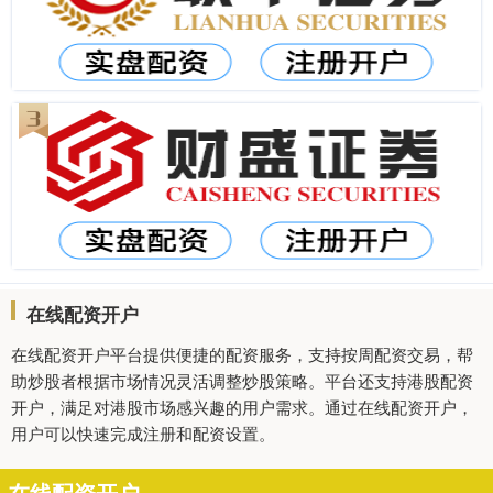
在线配资开户
在线配资开户平台提供便捷的配资服务，支持按周配资交易，帮
助炒股者根据市场情况灵活调整炒股策略。平台还支持港股配资
开户，满足对港股市场感兴趣的用户需求。通过在线配资开户，
用户可以快速完成注册和配资设置。