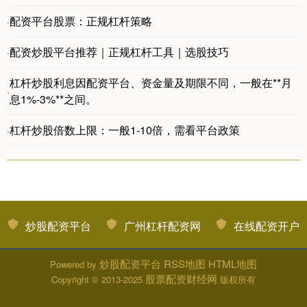
配资平台股票：正规杠杆策略
·
配资炒股平台推荐｜正规杠杆工具｜选股技巧
·
杠杆炒股利息因配资平台、资金量及期限不同，一般在**月
·
息1%-3%**之间。
杠杆炒股倍数上限：一般1-10倍，需看平台政策
·
炒股配资平台
广州杠杆配资网
在线配资开户
炒股配资平台
RSS地图
HTML地图
Powered by
股票配资财经网
Copyright
© 2013-2025
版权所有