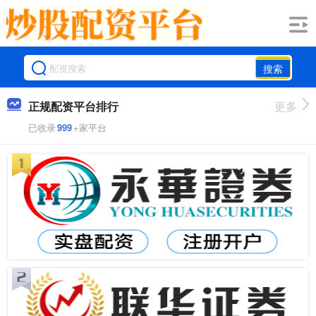
搜索
正规配资平台排行
更多
已收录
999
+家平台