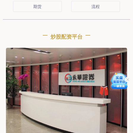
期货
流程
炒股配资平台