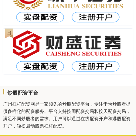
炒股配资平台
广州杠杆配资网是一家领先的炒股配资平台，专注于为炒股者提
供多样化的配资服务。平台支持按周配资交易和按天配资交易，
满足不同炒股者的需求。用户可以通过在线配资开户和港股配资
开户，轻松启动股票杠杆配资。