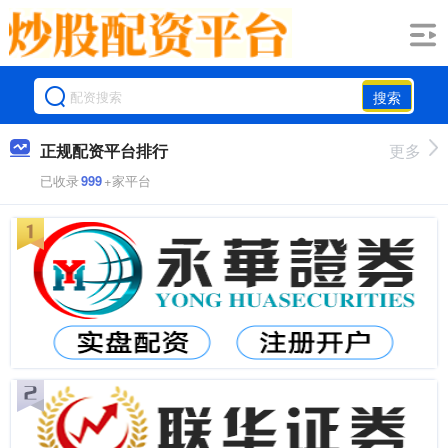
搜索
正规配资平台排行
更多
已收录
999
+家平台