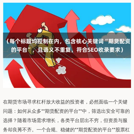
在期货市场寻求杠杆放大收益的投资者，必然面临一个关键
问题：如何从众多**期货配资的平台**中，筛选出安全可靠的
选择？随着市场需求增长，各类平台层出不穷，但资质与服
务却良莠不齐。一个合规、稳健的**期货配资的平台**股票杠