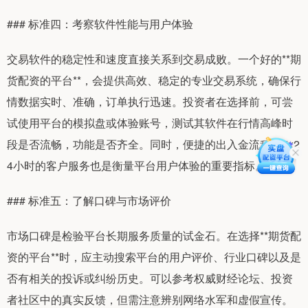
### 标准四：考察软件性能与用户体验
交易软件的稳定性和速度直接关系到交易成败。一个好的**期
货配资的平台**，会提供高效、稳定的专业交易系统，确保行
情数据实时、准确，订单执行迅速。投资者在选择前，可尝
试使用平台的模拟盘或体验账号，测试其软件在行情高峰时
段是否流畅，功能是否齐全。同时，便捷的出入金流程和7x2
4小时的客户服务也是衡量平台用户体验的重要指标。
### 标准五：了解口碑与市场评价
市场口碑是检验平台长期服务质量的试金石。在选择**期货配
资的平台**时，应主动搜索平台的用户评价、行业口碑以及是
否有相关的投诉或纠纷历史。可以参考权威财经论坛、投资
者社区中的真实反馈，但需注意辨别网络水军和虚假宣传。