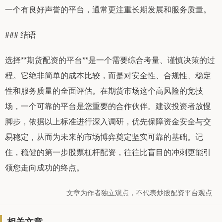
一个有良好声誉的平台，通常更注重长期发展和服务质量。
### 结语
选择**期货配资的平台**是一个需要综合考量、谨慎决策的过
程。它绝非简单的成本比较，而是对安全性、合规性、稳定
性和服务质量的全面评估。在期货市场这个高风险的竞技
场，一个可靠的平台是您重要的合作伙伴。建议投资者放慢
脚步，依据以上标准进行深入调研，优先保障资金安全与交
易稳定，从而为未来的市场博弈奠定坚实可靠的基础。记
住，稳健的第一步股票杠杆配资，往往比盲目的冲刺更能引
领您走向成功的终点。
文章为作者独立观点，不代表炒股配资平台观点
相关文章