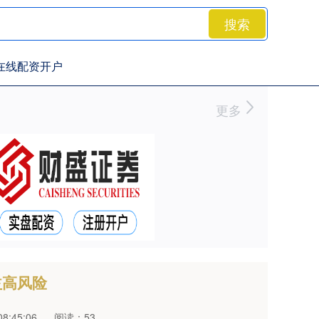
搜索
在线配资开户
更多
益高风险
8:45:06
阅读：53