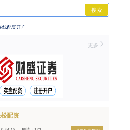
搜索
在线配资开户
更多
轻松配资
0:44:15
阅读：173